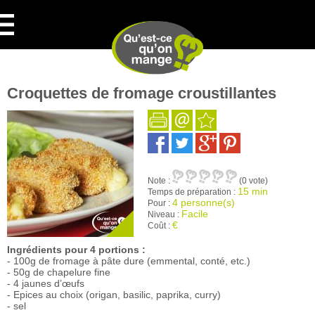
Croquettes de fromage croustillantes
Note :
(0 vote)
15 min
Temps de préparation :
4 personne(s)
Pour :
Facile
Niveau :
€
Coût :
Ingrédients pour 4 portions :
- 100g de fromage à pâte dure (emmental, conté, etc.)
- 50g de chapelure fine
- 4 jaunes d’œufs
- Epices au choix (origan, basilic, paprika, curry)
- sel